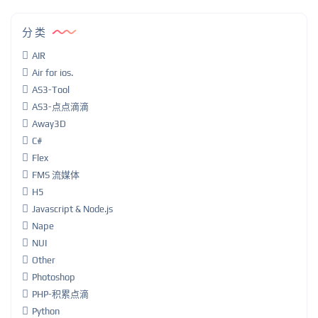
分类
AIR
Air for ios.
AS3-Tool
AS3-点点滴滴
Away3D
C#
Flex
FMS 流媒体
H5
Javascript & Node.js
Nape
NUI
Other
Photoshop
PHP-积累点滴
Python