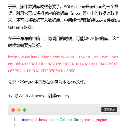
于是，操作数据库就很必要了。SQLAlchemy是python的一个框
架，利用它可以将相对应的数据库（mysql等）中的数据读取出
来，还可以将数据写入数据库。中间经常用到的有.csv文件或Da
taFrame数据。
在干干净净的电脑上，你调用的时候，可能缺少相应的库，这个
时候你需要先装好。
http://www.liaoxuefeng.com/wiki/001374738125095c955c1
e6d8bb493182103fac9270762a000/0014021031294178f993
c85204e4d1b81ab032070641ce5000
先说下将mysql中的数据保存为本地csv文件。
1，导入SQLAlchemy，创建engine。
 复制代码
from
 sqlalchemy 
import
Column
,
String
,
 create_engine