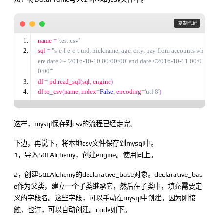
 复制代码
name 
=
'
test.csv
'
sql 
=
"
s-e-l-e-c-t uid, nickname, age, city, pay from accounts wh
ere date >= '2016-10-10 00:00:00' and date <'2016-10-11 00:0
0:00'
"
df 
=
 pd
.
read_sql
(
sql
,
 engine
)
df
.
to_csv
(
name
,
 index
=
False
,
 encoding
=
'
utf-8
'
)
这样，mysql保存到csv的流程已经走完。
下边，再说下，将本地csv文件保存到mysql中。
1，导入SQLAlchemy，创建engine。使用同上。
2，创建SQLAlchemy的declarative_base对象。declarative_bas
e作为父类，建立一个子类继承它，然后在子类中，填充需要定
义的字段名。这些字段，可以手动在mysql中创建。因为刚接
触，也许，可以自动创建。code如下。