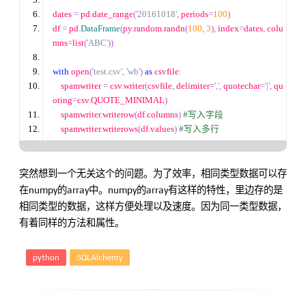
dates 
=
 pd
.
date_range
(
'
20161018
'
,
 periods
=
100
)
df 
=
 pd
.
DataFrame
(
py
.
random
.
randn
(
100
,
3
),
 index
=
dates
,
 colu
mns
=
list
(
'
ABC
'
))
with
 open
(
'
test.csv
'
,
'
wb
'
)
as
 csvfile
:
    spamwriter 
=
 csv
.
writer
(
csvfile
,
 delimiter
=
'
,
'
,
 quotechar
=
'
|
'
,
 qu
oting
=
csv
.
QUOTE_MINIMAL
)
    spamwriter
.
writerow
(
df
.
columns
)
#
写入字段
    spamwriter
.
writerows
(
df
.
values
)
#
写入多行
突然想到一个无关这个的问题。为了效率，相同类型数据可以存
在numpy的array中。numpy的array有这样的特性，里边存的是
相同类型的数据，这样方便处理以及速度。因为同一类型数据，
有着同样的方法和属性。
python
SQLAlchemy