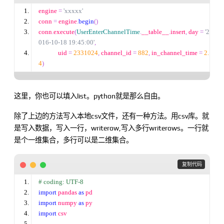
engine 
=
'
xxxxx
'
conn 
=
 engine
.
begin
()
conn
.
execute
(
UserEnterChannelTime
.
__table__
.
insert
,
 day 
=
'
2
016-10-18 19:45:00
'
,
             uid 
=
2331024
,
 channel_id 
=
882
,
 in_channel_time 
=
2.
4
)
这里，你也可以填入list。python就是那么自由。
除了上边的方法写入本地csv文件，还有一种方法。用csv库。就
是写入数据，写入一行，writerow,写入多行writerows。一行就
是个一维集合，多行可以是二维集合。
 复制代码
#
 coding: UTF-8
import
 pandas 
as
 pd
import
 numpy 
as
 py
import
 csv