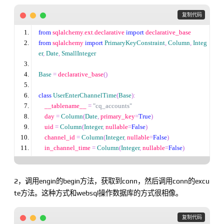
 复制代码
from
 sqlalchemy
.
ext
.
declarative 
import
 declarative_base
from
 sqlalchemy 
import
PrimaryKeyConstraint
,
Column
,
Integ
er
,
Date
,
SmallInteger
Base
=
 declarative_base
()
class
UserEnterChannelTime
(
Base
):
__tablename__
=
"
cq_accounts
"
    day 
=
Column
(
Date
,
 primary_key
=
True
)
    uid 
=
Column
(
Integer
,
 nullable
=
False
)
    channel_id 
=
Column
(
Integer
,
 nullable
=
False
)
    in_channel_time 
=
Column
(
Integer
,
 nullable
=
False
)
2，调用engin的begin方法，获取到conn，然后调用conn的excu
te方法。这种方式和websql操作数据库的方式很相像。
 复制代码