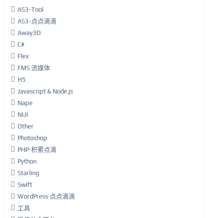
AS3-Tool
AS3-点点滴滴
Away3D
C#
Flex
FMS 流媒体
H5
Javascript & Node.js
Nape
NUI
Other
Photoshop
PHP-积累点滴
Python
Starling
Swift
WordPress 点点滴滴
工具