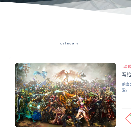
category
璀
写给
前言
爱