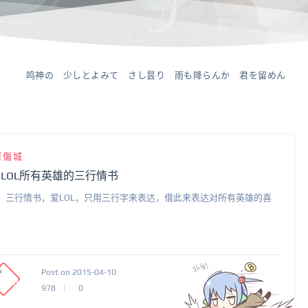
鸣神の 少しとよみて さし昙り 雨も降らんか 君を留めん
璨傷城
LOL所有英雄的三行情书
：三行情书，爱LOL，只用三行字来表达，借此来表达对所有英雄的喜
。
Post on 2015-04-10
978
0