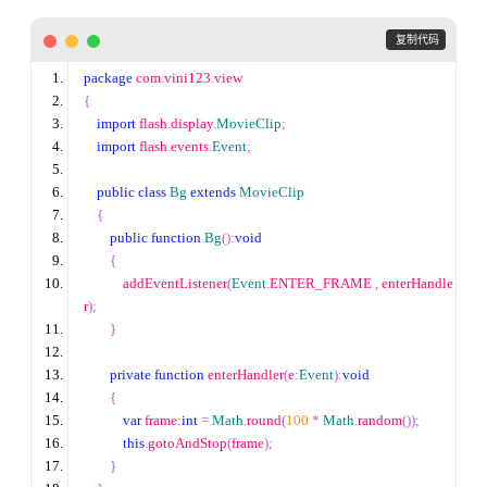
 复制代码
package
 com
.
vini123
.
view
{
import
 flash
.
display
.
MovieClip
;
import
 flash
.
events
.
Event
;
public
class
Bg
extends
MovieClip
{
public
function
Bg
():
void
{
            addEventListener
(
Event
.
ENTER_FRAME 
,
 enterHandle
r
);
}
private
function
 enterHandler
(
e
:
Event
):
void
{
var
 frame
:
int
=
Math
.
round
(
100
*
Math
.
random
());
this
.
gotoAndStop
(
frame
);
}