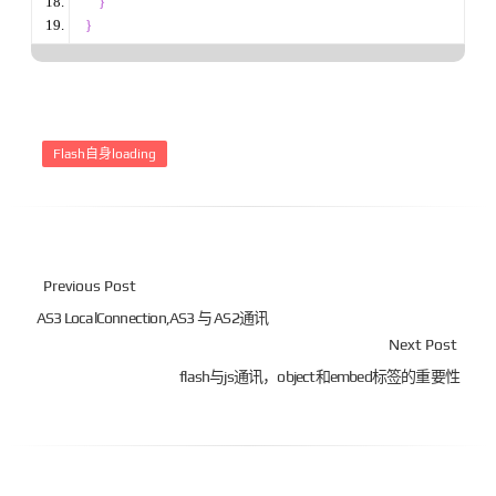
}
}
Flash自身loading
Previous Post
AS3 LocalConnection,AS3 与 AS2通讯
Next Post
flash与js通讯，object和embed标签的重要性