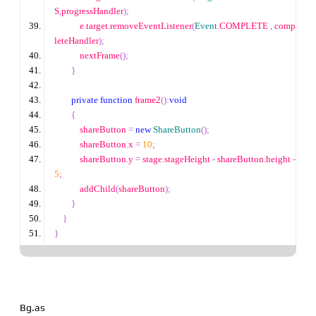
S
,
progressHandler
);
            e
.
target
.
removeEventListener
(
Event
.
COMPLETE 
,
 comp
leteHandler
);
            nextFrame
();
}
private
function
 frame2
():
void
{
            shareButton 
=
new
ShareButton
();
            shareButton
.
x 
=
10
;
            shareButton
.
y 
=
 stage
.
stageHeight 
-
 shareButton
.
height 
-
5
;
            addChild
(
shareButton
);
}
}
}
Bg.as