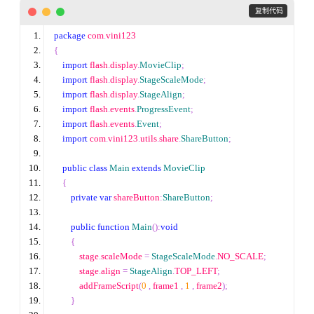
 复制代码
package
 com
.
vini123
{
import
 flash
.
display
.
MovieClip
;
import
 flash
.
display
.
StageScaleMode
;
import
 flash
.
display
.
StageAlign
;
import
 flash
.
events
.
ProgressEvent
;
import
 flash
.
events
.
Event
;
import
 com
.
vini123
.
utils
.
share
.
ShareButton
;
public
class
Main
extends
MovieClip
{
private
var
 shareButton
:
ShareButton
;
public
function
Main
():
void
{
            stage
.
scaleMode 
=
StageScaleMode
.
NO_SCALE
;
            stage
.
align 
=
StageAlign
.
TOP_LEFT
;
            addFrameScript
(
0
,
 frame1 
,
1
,
 frame2
);
}