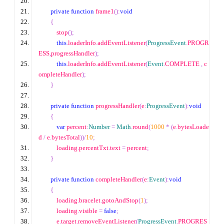
private
function
 frame1
():
void
{
            stop
();
this
.
loaderInfo
.
addEventListener
(
ProgressEvent
.
PROGR
ESS
,
progressHandler
);
this
.
loaderInfo
.
addEventListener
(
Event
.
COMPLETE 
,
 c
ompleteHandler
);
}
private
function
 progressHandler
(
e
:
ProgressEvent
):
void
{
var
 percent
:
Number
=
Math
.
round
(
1000
*
(
e
.
bytesLoade
d 
/
 e
.
bytesTotal
))
/
10
;
            loading
.
percentTxt
.
text 
=
 percent
;
}
private
function
 completeHandler
(
e
:
Event
):
void
{
            loading
.
bracelet
.
gotoAndStop
(
1
);
            loading
.
visible 
=
false
;
            e
.
target
.
removeEventListener
(
ProgressEvent
.
PROGRES