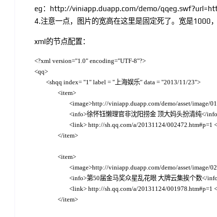
eg：http://viniapp.duapp.com/demo/qqeg.swf?url=htt
4.注意一点，图片的宽高在这里是固定死了。宽是1000
xml的节点配置：
<?xml version="1.0" encoding="UTF-8"?>

<qq>

	<shqq index= "1" label = "上海娱乐" data = "2013/11/23">

		<item>

			<image>http://viniapp.duapp.com/demo/asset/image/01.jpg</image>

			<info>徐怀钰懒理官非沈阳捞金 顶大妈头扮清纯</info>

			<link> http://sh.qq.com/a/20131124/002472.htm#p=1 </link>

		</item>

		<item>

			<image>http://viniapp.duapp.com/demo/asset/image/02.jpg</image>

			<info>第50届金马奖众星乱花眼 大牌云集挨个数</info>

			<link> http://sh.qq.com/a/20131124/001978.htm#p=1 </link>

		</item>
