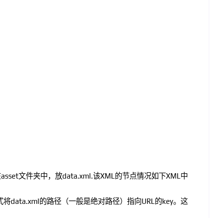
set文件夹中，放data.xml.该XML的节点情况如下XML中
式将data.xml的路径（一般是绝对路径）指向URL的key。这