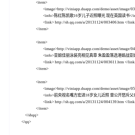
		<item>

			<image>http://viniapp.duapp.com/demo/asset/image/03.jpg</image>

			<info>陈红陈凯歌16岁儿子近照曝光 现在英国读书</info>

			<link> http://sh.qq.com/a/20131124/003406.htm </link>

		</item>

		<item>

			<image>http://viniapp.duapp.com/demo/asset/image/04.jpg</image>

			<info>亚姐佳丽泳装亮相见真章 朱盈盈落选港姐战亚姐</info>

			<link> http://sh.qq.com/a/20131124/003611.htm </link>

		</item>

		<item>

			<image>http://viniapp.duapp.com/demo/asset/image/05.jpg</image>

			<info>前央视名嘴方宏进18岁女儿近照 曾公开怒斥父亲</info>

			<link> http://sh.qq.com/a/20131124/004139.htm </link>

		</item>

    </shqq>
