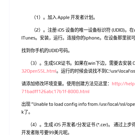
（1）。
加入 Apple 开发者计划。
（2）。
注册 iOS 设备的唯一设备标识符 (UDID)。
ITunes。安装，运行。连接你的iphone。在设备那里就
找到你手机的UDID号码。
（3）。生成SCR证书。如果在win下边，需要去安装 O
32OpenSSL.html
。运行的时候会说找不到C:\usr\local\ssl\
请添加修改环境变量。使用创建方法见这里：
http://he
71badff126abc17b1f-8000.html
出现 ”Unable to load config info from /usr/local/ssl/o
k了。
（4）。
生成 iOS 开发者/分发证书 (*.cer)。 通过
开发者账号要99美元呢。