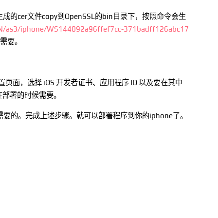
生成的cer文件copy到OpenSSL的bin目录下，按照命令会生
CN/as3/iphone/WS144092a96ffef7cc-371badff126abc17
需要。
入配置页面，
选择 iOS 开发者证书、应用程序 ID 以及要在其中
在部署的时候需要。
时候需要的。完成上述步骤。就可以部署程序到你的iphone了。