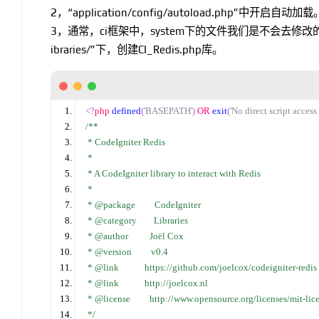
2，“application/config/autoload.php”中开启自动加载
3，通常，ci框架中，system下的文件我们是不会去修改的。操作和
ibraries/”下，创建CI_Redis.php库。
<?
php 
defined
(
'BASEPATH'
)
 OR 
exit
(
'No direct script access
/*
* 
 * CodeIgniter Redis 
 * 
 * A CodeIgniter library to interact with Redis 
 * 
 * @package         CodeIgniter 
 * @category        Libraries 
 * @author          Joël Cox 
 * @version         v0.4 
 * @link            https://github.com/joelcox/codeigniter-redis 
 * @link            http://joelcox.nl 
 * @license         http://www.opensource.org/licenses/mit-lic
*/