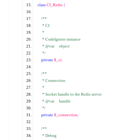
class
 CI_Redis 
{
/*
* 
     * CI 
     * 
     * CodeIgniter instance 
     * @var     object 
*/
private
$_ci
;
/*
* 
     * Connection 
     * 
     * Socket handle to the Redis server 
     * @var     handle 
*/
private
$_connection
;
/*
* 
     * Debug 