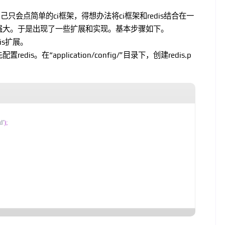
只会点简单的ci框架，得想办法将ci框架和redis结合在一
s还不够强大。于是出现了一些扩展和实现。基本步骤如下。
is扩展。
dis。在“application/config/”目录下，创建redis.p
d'
);