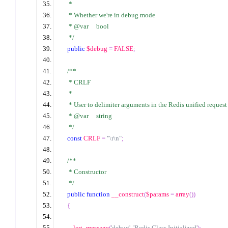
     * 
     * Whether we're in debug mode 
     * @var     bool 
*/
public
$debug
=
FALSE
;
/*
* 
     * CRLF 
     * 
     * User to delimiter arguments in the Redis unified reques
     * @var     string 
*/
const
 CRLF 
=
"\r\n"
;
/*
* 
     * Constructor 
*/
public
function
 __construct
(
$params
=
array
())
{
        log_message
(
'debug'
,
'Redis Class Initialized'
);