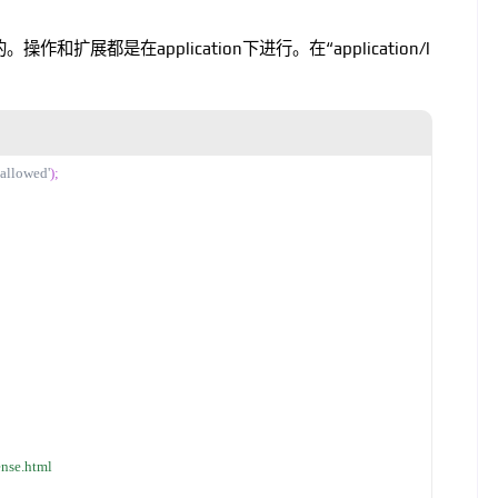
。
扩展都是在application下进行。在“application/l
 allowed'
);
ense.html 