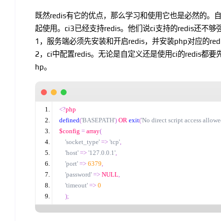
既然redis有它的优点，那么学习和使用它也是必然的。自己
起使用。ci3已经支持redis。他们说ci支持的redi
1，服务端必须先安装和开启redis，并安装php对应的red
2，ci中配置redis。无论是自定义还是使用ci的redis都要先配置re
hp。
<?
php
defined
(
'BASEPATH'
)
 OR 
exit
(
'No direct script access allowe
$config
=
array
(
'socket_type'
=>
'tcp'
,
'host'
=>
'127.0.0.1'
,
'port'
=>
6379
,
'password'
=>
NULL
,
'timeout'
=>
0
);