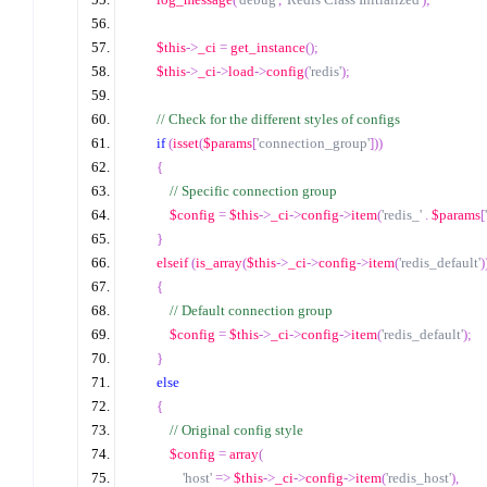
$this
->
_ci 
=
 get_instance
();
$this
->
_ci
->
load
->
config
(
'redis'
);
//
 Check for the different styles of configs  
if
(
isset
(
$params
[
'connection_group'
]))
{
//
 Specific connection group  
$config
=
$this
->
_ci
->
config
->
item
(
'redis_'
.
$params
[
}
elseif
(
is_array
(
$this
->
_ci
->
config
->
item
(
'redis_default'
)
{
//
 Default connection group  
$config
=
$this
->
_ci
->
config
->
item
(
'redis_default'
);
}
else
{
//
 Original config style  
$config
=
array
(
'host'
=>
$this
->
_ci
->
config
->
item
(
'redis_host'
),