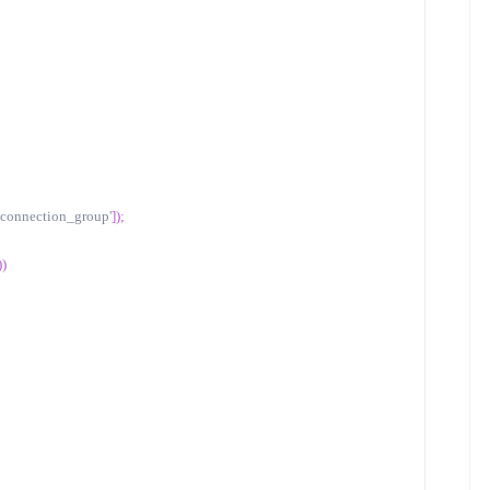
'connection_group'
]);
))