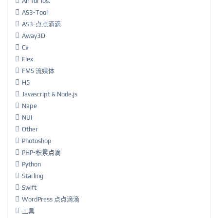
Air for ios.
AS3-Tool
AS3-点点滴滴
Away3D
C#
Flex
FMS 流媒体
H5
Javascript & Node.js
Nape
NUI
Other
Photoshop
PHP-积累点滴
Python
Starling
Swift
WordPress 点点滴滴
工具