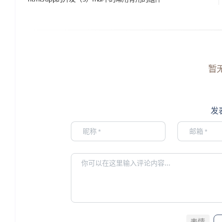
暂
发
表情