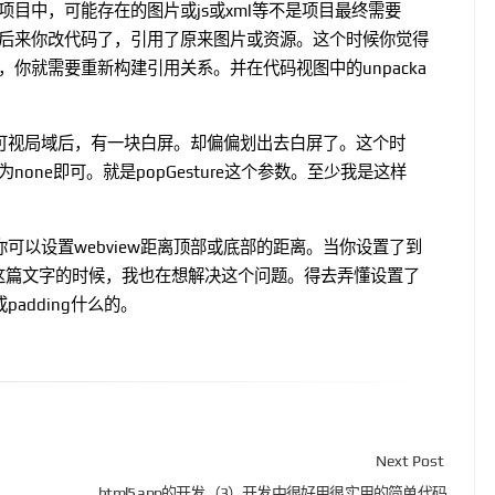
目中，可能存在的图片或js或xml等不是项目最终需要
后来你改代码了，引用了原来图片或资源。这个时候你觉得
你就需要重新构建引用关系。并在代码视图中的unpacka
可视局域后，有一块白屏。却偏偏划出去白屏了。这个时
ne即可。就是popGesture这个参数。至少我是这样
你可以设置webview距离顶部或底部的距离。当你设置了到
敲这篇文字的时候，我也在想解决这个问题。得去弄懂设置了
adding什么的。
Next Post
html5 app的开发（3）开发中很好用很实用的简单代码