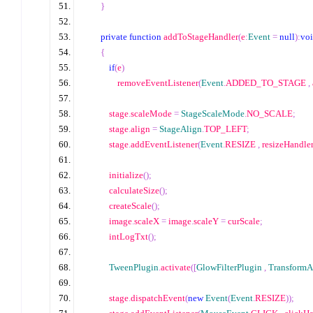
}
private
function
 addToStageHandler
(
e
:
Event
=
null
):
vo
{
if
(
e
)
                removeEventListener
(
Event
.
ADDED_TO_STAGE 
,
            stage
.
scaleMode 
=
StageScaleMode
.
NO_SCALE
;
            stage
.
align 
=
StageAlign
.
TOP_LEFT
;
            stage
.
addEventListener
(
Event
.
RESIZE 
,
 resizeHandle
            initialize
();
            calculateSize
();
            createScale
();
            image
.
scaleX 
=
 image
.
scaleY 
=
 curScale
;
            intLogTxt
();
TweenPlugin
.
activate
([
GlowFilterPlugin
,
TransformA
            stage
.
dispatchEvent
(
new
Event
(
Event
.
RESIZE
));