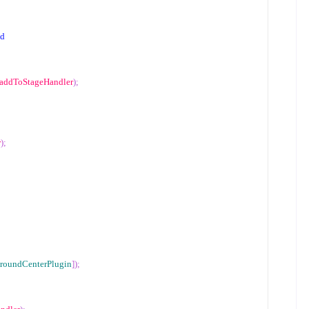
id
 addToStageHandler
);
r
);
roundCenterPlugin
]);