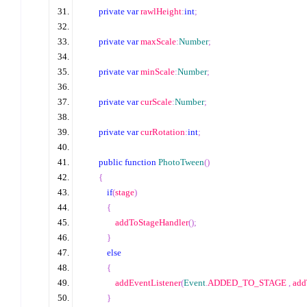
private
var
 rawlHeight
:
int
;
private
var
 maxScale
:
Number
;
private
var
 minScale
:
Number
;
private
var
 curScale
:
Number
;
private
var
 curRotation
:
int
;
public
function
PhotoTween
()
{
if
(
stage
)
{
                addToStageHandler
();
}
else
{
                addEventListener
(
Event
.
ADDED_TO_STAGE 
,
 ad
}