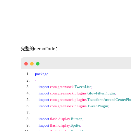
完整的demoCode：
package
{
import
 com
.
greensock
.
TweenLite
;
import
 com
.
greensock
.
plugins
.
GlowFilterPlugin
;
import
 com
.
greensock
.
plugins
.
TransformAroundCenterPl
import
 com
.
greensock
.
plugins
.
TweenPlugin
;
import
 flash
.
display
.
Bitmap
;
import
 flash
.
display
.
Sprite
;