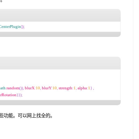
enterPlugin
]);
ath
.
random
()),
 blurX
:
10
,
 blurY
:
10
,
 strength
:
1
,
 alpha
:
1
}
,
rRotation
}});
少一些功能。可以网上找全的。