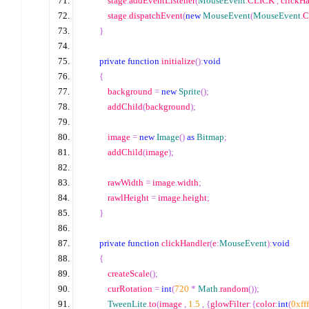
            stage
.
addEventListener
(
MouseEvent
.
CLICK 
,
 clickH
            stage
.
dispatchEvent
(
new
MouseEvent
(
MouseEvent
.
C
}
private
function
 initialize
():
void
{
            background 
=
new
Sprite
();
            addChild
(
background
);
            image 
=
new
Image
()
as
Bitmap
;
            addChild
(
image
);
            rawWidth 
=
 image
.
width
;
            rawlHeight 
=
 image
.
height
;
}
private
function
 clickHandler
(
e
:
MouseEvent
):
void
{
            createScale
();
            curRotation 
=
int
(
720
*
Math
.
random
());
TweenLite
.
to
(
image 
,
1.5
,
{
glowFilter
:{
color
:
int
(
0xfff