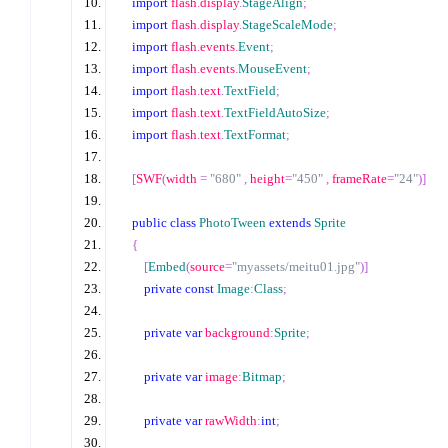
import
 flash
.
display
.
StageAlign
;
import
 flash
.
display
.
StageScaleMode
;
import
 flash
.
events
.
Event
;
import
 flash
.
events
.
MouseEvent
;
import
 flash
.
text
.
TextField
;
import
 flash
.
text
.
TextFieldAutoSize
;
import
 flash
.
text
.
TextFormat
;
[
SWF
(
width 
=
"680"
,
 height
=
"450"
,
 frameRate
=
"24"
)]
public
class
PhotoTween
extends
Sprite
{
[
Embed
(
source
=
"myassets/meitu01.jpg"
)]
private
const
Image
:
Class
;
private
var
 background
:
Sprite
;
private
var
 image
:
Bitmap
;
private
var
 rawWidth
:
int
;