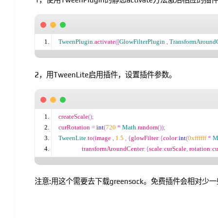
TweenPlugin
.
activate
([
GlowFilterPlugin
,
TransformAroundC
2，用TweenLite启用插件，设置插件参数。
createScale
();
curRotation 
=
int
(
720
*
Math
.
random
());
TweenLite
.
to
(
image 
,
1.5
,
{
glowFilter
:{
color
:
int
(
0xffffff
*
M
                transformAroundCenter
:{
scale
:
curScale
,
 rotation
:
cu
注意:用这个需要去下载greensock。免费插件会相对