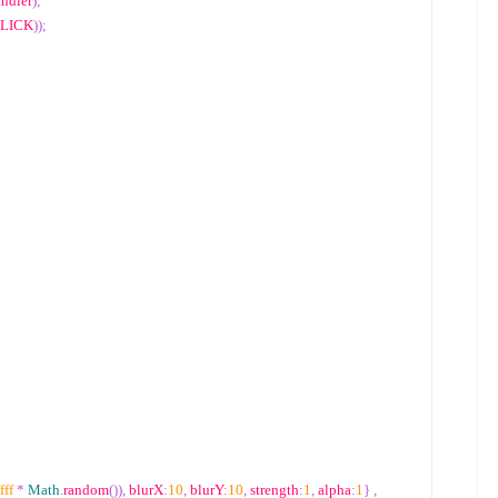
andler
);
LICK
));
fff
*
Math
.
random
()),
 blurX
:
10
,
 blurY
:
10
,
 strength
:
1
,
 alpha
:
1
}
,