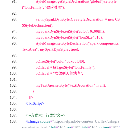
                styleManager.getStyleDeclaration(
"global"
).setStyle
(
"fontFamily"
, 
"微软雅黑"
);
var
 mySparkDynStyle:CSSStyleDeclaration  = 
new
 CS
SStyleDeclaration();
                mySparkDynStyle.setStyle(
'color'
 , 0x00ffff
);
                mySparkDynStyle.setStyle(
"fontSize"
 , 16
);
                styleManager.setStyleDeclaration(
"spark.components.
TextArea"
 , mySparkDynStyle , 
true
);
                bt1.setStyle(
"color"
 , 0x00f0f0
);
                bt1.label 
= bt1.getStyle(
"fontFamily"
);
                bt1.label 
= 
"陪你到天荒地老"
;
                myTextArea.setStyle(
"textDecoration"
 , 
null
);
            }
        ]]
>
<
/
fx:Script>
<!--方式六：行类定义-->
<s:Image
source
=
"http://help.adobe.com/en_US/flex/using/a
ssets/butterfly.gif"
left
=
"10"
top
=
"10"
right
=
"10"
bottom
=
"10"
/