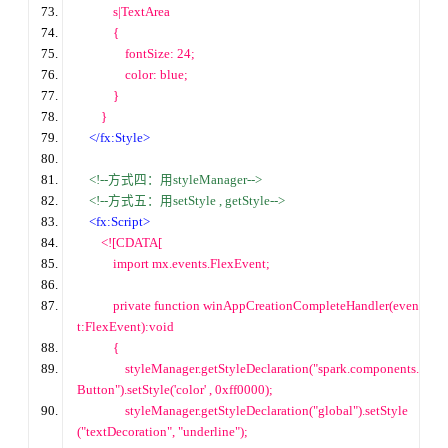
            s
|
TextArea 
            {
                fontSize: 
24
;
                color: blue;
            }
        }
<
/
fx:Style>
<!--方式四：用styleManager-->
<!--方式五：用setStyle , getStyle-->
<fx:Script>
        <!
[CDATA[
import
 mx.events.FlexEvent;
private
function
 winAppCreationCompleteHandler(even
t:FlexEvent):
void
            {
                styleManager.getStyleDeclaration(
"spark.components.
Button"
).setStyle(
'color'
 , 0xff0000
);
                styleManager.getStyleDeclaration(
"global"
).setStyle
(
"textDecoration"
, 
"underline"
);