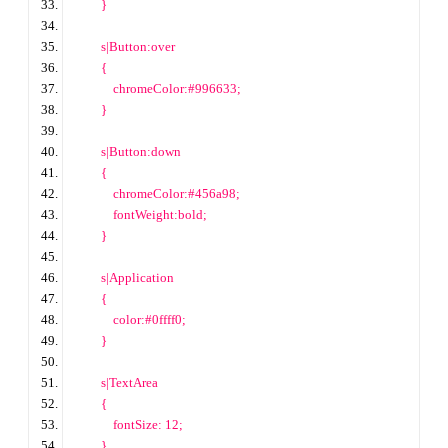
        }
        s
|
Button:over
        {
            chromeColor:#
996633
;
        }
        s
|
Button:down
        {
            chromeColor:#456a98;
            fontWeight:bold;
        }
        s
|
Application 
        {
            color:#0ffff0;
        }
        s
|
TextArea 
        {
            fontSize: 
12
;
        }