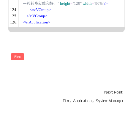
一秒转身就能和好。"
height
=
"120"
width
=
"90%"
/
>
<
/
s:VGroup>
<
/
s:VGroup>
<
/
s:Application>
Flex
Next Post
Flex，Application ，SystemManager