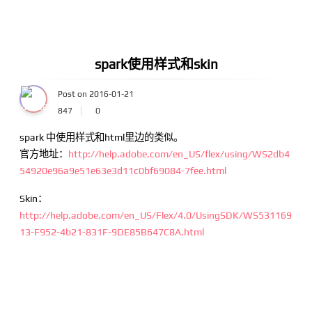
spark使用样式和skin
Post on 2016-01-21
847
0
spark 中使用样式和html里边的类似。
官方地址：
http://help.adobe.com/en_US/flex/using/WS2db4
54920e96a9e51e63e3d11c0bf69084-7fee.html
Skin：
http://help.adobe.com/en_US/Flex/4.0/UsingSDK/WS531169
13-F952-4b21-831F-9DE85B647C8A.html