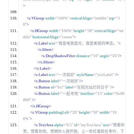
>
<s:VGroup
width
=
"100%"
verticalAlign
=
"middle"
top
=
"3
0"
>
<s:HGroup
width
=
"100%"
height
=
"38"
verticalAlign
=
"mi
ddle"
horizontalAlign
=
"center"
>
<s:Label
text
=
"我是电我是光，我是美丽的神话。"
>
<s:filters>
<s:DropShadowFilter
distance
=
"10"
angle
=
"45"
/
>
<
/
s:filters>
<
/
s:Label>
<s:Label
text
=
"一次就好"
styleName
=
"yiciLabel"
/
>
<s:Button
label
=
"一次就好"
/
>
<s:Button
id
=
"bt1"
label
=
"在阳光灿烂的日子"
/
>
<s:Button
label
=
"一起寻找"
fontSize
=
"13"
color
=
"0x00
f00f"
/
>
<
/
s:HGroup>
<s:VGroup
paddingLeft
=
"20"
height
=
"50"
width
=
"10
0%"
>
<s:TextArea
alpha
=
"0.5"
id
=
"myTextArea"
text
=
"想看你
笑，想看你闹，想拥你入我怀抱。上一秒红着脸在争吵，下