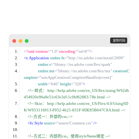
 复制代码
<?
xml version
=
"1.0"
 encoding
=
"utf-8"
?>
<s:Application
xmlns:fx
=
"http://ns.adobe.com/mxml/2009"
xmlns:s
=
"library://ns.adobe.com/flex/spark"
xmlns:mx
=
"library://ns.adobe.com/flex/mx"
creationC
omplete
=
"winAppCreationCompleteHandler(event)"
width
=
"640"
height
=
"320"
>
<!-- 样式： http:
//
help.adobe.com/en_US/flex/using/WS2db
454920e96a9e51e63e3d11c0bf62883-7ffe.html -->
<!-- Skin： http:
//
help.adobe.com/en_US/Flex/4.0/UsingSD
K/WS53116913-F952-4b21-831F-9DE85B647C8A.html -->
<!--方式一：外部的css;-->
<fx:Style
source
=
"assets/Common.css"
/
>
<!--方式二：内部的css，使用styleName绑定 -->