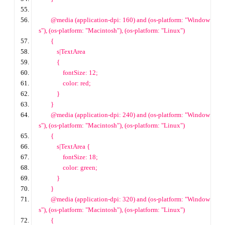
        @media (application
-dpi: 160) and (os-platform: 
"Window
s"
), (os-platform: 
"Macintosh"
), (os-platform: 
"Linux"
) 
        {
            s
|
TextArea 
            {
                fontSize: 
12
;
                color: red;
            }
        }
        @media (application
-dpi: 240) and (os-platform: 
"Window
s"
), (os-platform: 
"Macintosh"
), (os-platform: 
"Linux"
) 
        {
            s
|
TextArea {
                fontSize: 
18
;
                color: green;
            }
        }
        @media (application
-dpi: 320) and (os-platform: 
"Window
s"
), (os-platform: 
"Macintosh"
), (os-platform: 
"Linux"
) 
        {