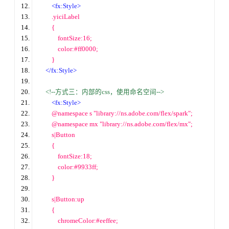
<fx:Style>
        .yiciLabel
        {
            fontSize:
16
;
            color:#ff0000;
        }
<
/
fx:Style>
<!--方式三：内部的css，使用命名空间-->
<fx:Style>
        @namespace s 
"library://ns.adobe.com/flex/spark"
;
        @namespace mx 
"library://ns.adobe.com/flex/mx"
;
        s
|
Button
        {
            fontSize:
18
;
            color:#9933ff;
        }
        s
|
Button:up
        {
            chromeColor:#eeffee;