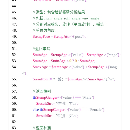
$tempGlass
=
$tempAttr
->{
'glass'
};
//
 造型：包含脸部姿势分析结果
// 包括pitch_angle, roll_angle, yaw_angle
// 分别对应抬头，旋转（平面旋转），摇头
// 单位为角度。
$tempPose
=
$tempAttr
->{
'pose'
};
//
返回年龄
$minAge
=
$tempAge
->{
'value'
}
-
$tempAge
->{
'range'
};
$minAge
=
$minAge
<
0
?
0
:
$minAge
;
$maxAge
=
$tempAge
->{
'value'
}
+
$tempAge
->{
'rang
e'
};
$resultStr
.=
"年龄："
.
$minAge
.
"-"
.
$maxAge
.
"岁\n"
;
//
 返回性别
if
(
$tempGenger
->{
'value'
}
===
"Male"
)
$resultStr
.=
"性别：男\n"
;
else
if
(
$tempGenger
->{
'value'
}
===
"Female"
)
$resultStr
.=
"性别：女\n"
;
//
 返回种族