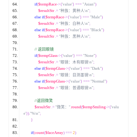
if
(
$tempRace
->{
'value'
}
===
"Asian"
)
$resultStr
.=
"种族：黄种人\n"
;
else
if
(
$tempRace
->{
'value'
}
===
"Male"
)
$resultStr
.=
"种族：白种人\n"
;
else
if
(
$tempRace
->{
'value'
}
===
"Black"
)
$resultStr
.=
"种族：黑种人\n"
;
//
 返回眼镜
if
(
$tempGlass
->{
'value'
}
===
"None"
)
$resultStr
.=
"眼镜：木有眼镜\n"
;
else
if
(
$tempGlass
->{
'value'
}
===
"Dark"
)
$resultStr
.=
"眼镜：目测墨镜\n"
;
else
if
(
$tempGlass
->{
'value'
}
===
"Normal"
)
$resultStr
.=
"眼镜：普通眼镜\n"
;
//
返回微笑
$resultStr
.=
"微笑："
.
round
(
$tempSmiling
->{
'valu
e'
}).
"%\n"
;
}
if
(
count
(
$faceArray
)
===
2
)