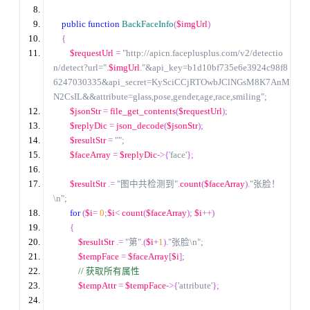
public
function
BackFaceInfo
(
$imgUrl
)
{
$requestUrl
=
"http://apicn.faceplusplus.com/v2/detectio
n/detect?url="
.
$imgUrl
.
"&api_key=b1d10bf735e6e3924c98f8
6247030335&api_secret=KySciCCjRTOwbJClNGsM8K7AnM
N2CsIL&&attribute=glass,pose,gender,age,race,smiling"
;
$jsonStr
=
file_get_contents
(
$requestUrl
);
$replyDic
=
 json_decode
(
$jsonStr
);
$resultStr
=
""
;
$faceArray
=
$replyDic
->{
'face'
};
$resultStr
.=
"图中共检测到"
.
count
(
$faceArray
).
"张脸！
\n"
;
for
(
$i
=
0
;
$i
<
count
(
$faceArray
);
$i
++
)
{
$resultStr
.=
"第"
.(
$i
+
1
).
"张脸\n"
;
$tempFace
=
$faceArray
[
$i
];
//
 获取所有属性
$tempAttr
=
$tempFace
->{
'attribute'
};