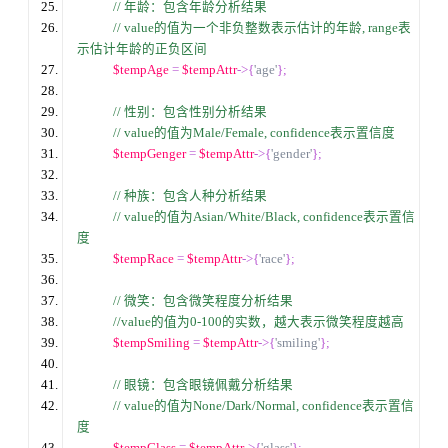
//
 年龄：包含年龄分析结果
// value的值为一个非负整数表示估计的年龄, range表
示估计年龄的正负区间
$tempAge
=
$tempAttr
->{
'age'
};
//
 性别：包含性别分析结果
// value的值为Male/Female, confidence表示置信度
$tempGenger
=
$tempAttr
->{
'gender'
};
//
 种族：包含人种分析结果
// value的值为Asian/White/Black, confidence表示置信
度
$tempRace
=
$tempAttr
->{
'race'
};
//
 微笑：包含微笑程度分析结果
//value的值为0-100的实数，越大表示微笑程度越高
$tempSmiling
=
$tempAttr
->{
'smiling'
};
//
 眼镜：包含眼镜佩戴分析结果
// value的值为None/Dark/Normal, confidence表示置信
度