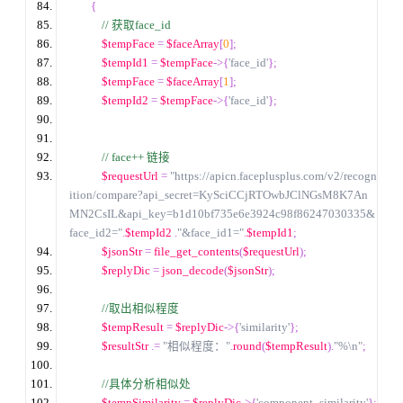
{
//
 获取face_id
$tempFace
=
$faceArray
[
0
];
$tempId1
=
$tempFace
->{
'face_id'
};
$tempFace
=
$faceArray
[
1
];
$tempId2
=
$tempFace
->{
'face_id'
};
//
 face++ 链接
$requestUrl
=
"https://apicn.faceplusplus.com/v2/recogn
ition/compare?api_secret=KySciCCjRTOwbJClNGsM8K7An
MN2CsIL&api_key=b1d10bf735e6e3924c98f86247030335&
face_id2="
.
$tempId2
.
"&face_id1="
.
$tempId1
;
$jsonStr
=
file_get_contents
(
$requestUrl
);
$replyDic
=
 json_decode
(
$jsonStr
);
//
取出相似程度
$tempResult
=
$replyDic
->{
'similarity'
};
$resultStr
.=
"相似程度："
.
round
(
$tempResult
).
"%\n"
;
//
具体分析相似处