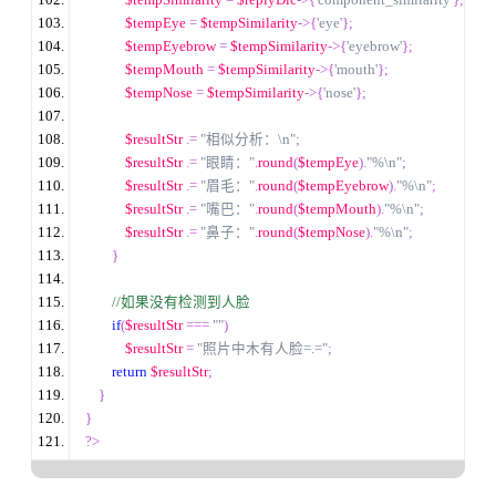
$tempSimilarity
=
$replyDic
->{
'component_similarity'
};
$tempEye
=
$tempSimilarity
->{
'eye'
};
$tempEyebrow
=
$tempSimilarity
->{
'eyebrow'
};
$tempMouth
=
$tempSimilarity
->{
'mouth'
};
$tempNose
=
$tempSimilarity
->{
'nose'
};
$resultStr
.=
"相似分析：\n"
;
$resultStr
.=
"眼睛："
.
round
(
$tempEye
).
"%\n"
;
$resultStr
.=
"眉毛："
.
round
(
$tempEyebrow
).
"%\n"
;
$resultStr
.=
"嘴巴："
.
round
(
$tempMouth
).
"%\n"
;
$resultStr
.=
"鼻子："
.
round
(
$tempNose
).
"%\n"
;
}
//
如果没有检测到人脸
if
(
$resultStr
===
""
)
$resultStr
=
"照片中木有人脸=.="
;
return
$resultStr
;
}
}
?>