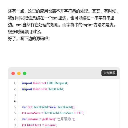
还有一点，这里的应用也离不开字符串的处理。其实，有时候，
我们可以把信息编在一个xml里边，也可以编在一串字符串里
边。xml自然有它处理的规则。而字符串的”split“方法才是爽。
很多时候都用到它。
好了，看下边的源码吧：
 复制代码
import
 flash
.
net
.
URLRequest
;
import
 flash
.
text
.
TextField
;
var
 txt
:
TextField
=
new
TextField
();
txt
.
autoSize 
=
TextFieldAutoSize
.
LEFT
;
var
 isname 
=
 getUser
(
"七月羽歌"
);
txt
.
htmlText 
=
 isname
;