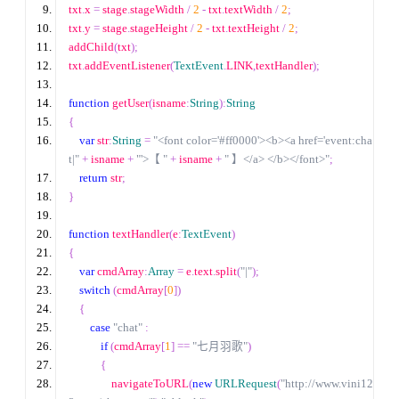
txt
.
x 
=
 stage
.
stageWidth 
/
2
-
 txt
.
textWidth 
/
2
;
txt
.
y 
=
 stage
.
stageHeight 
/
2
-
 txt
.
textHeight 
/
2
;
addChild
(
txt
);
txt
.
addEventListener
(
TextEvent
.
LINK
,
textHandler
);
function
 getUser
(
isname
:
String
):
String
{
var
 str
:
String
=
"<font color='#ff0000'><b><a href='event:cha
t|"
+
 isname 
+
"'>【 "
+
 isname 
+
" 】</a> </b></font>"
;
return
 str
;
}
function
 textHandler
(
e
:
TextEvent
)
{
var
 cmdArray
:
Array
=
 e
.
text
.
split
(
"|"
);
switch
(
cmdArray
[
0
])
{
case
"chat"
:
if
(
cmdArray
[
1
]
==
"七月羽歌"
)
{
                navigateToURL
(
new
URLRequest
(
"http://www.vini12