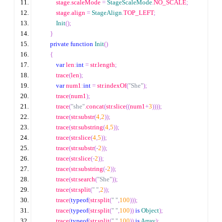
            stage
.
scaleMode 
=
StageScaleMode
.
NO_SCALE
;
            stage
.
align 
=
StageAlign
.
TOP_LEFT
;
Init
();
}
private
function
Init
()
{
var
 len
:
int
=
 str
.
length
;
            trace
(
len
);
var
 num1
:
int
=
 str
.
indexOf
(
"She"
);
            trace
(
num1
);
            trace
(
"she"
.
concat
(
str
.
slice
((
num1
+
3
))));
            trace
(
str
.
substr
(
4
,
2
));
            trace
(
str
.
substring
(
4
,
5
));
            trace
(
str
.
slice
(
4
,
5
));
            trace
(
str
.
substr
(
-
2
));
            trace
(
str
.
slice
(
-
2
));
            trace
(
str
.
substring
(
-
2
));
            trace
(
str
.
search
(
"She"
));
            trace
(
str
.
split
(
" "
,
2
));
            trace
(
typeof
(
str
.
split
(
" "
,
100
)));
            trace
(
typeof
(
str
.
split
(
" "
,
100
))
is
Object
);
            trace
(
typeof
(
str
.
split
(
" "
,
100
))
is
Array
);