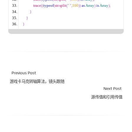
            trace
((
typeof
(
str
.
split
(
" "
,
100
))
as
Array
)
is
Array
);
}
}
}
Previous Post
游戏卡马克转轴算法，镜头跟随
Next Post
源传值和引用传值