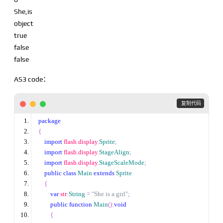
She,is
object
true
false
false
AS3 code：
 复制代码
package
{
import
 flash
.
display
.
Sprite
;
import
 flash
.
display
.
StageAlign
;
import
 flash
.
display
.
StageScaleMode
;
public
class
Main
extends
Sprite
{
var
 str
:
String
=
"She is a girl"
;
public
function
Main
():
void
{