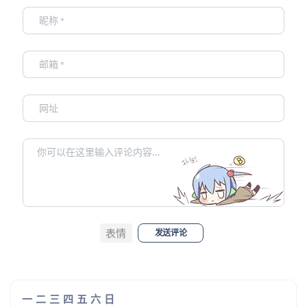
表情
发送评论
一
二
三
四
五
六
日