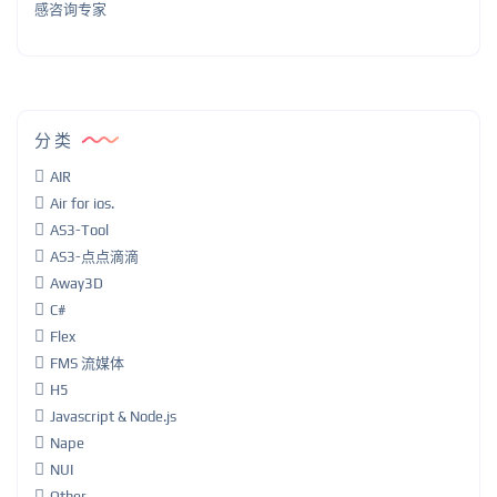
感咨询专家
分类
AIR
Air for ios.
AS3-Tool
AS3-点点滴滴
Away3D
C#
Flex
FMS 流媒体
H5
Javascript & Node.js
Nape
NUI
Other