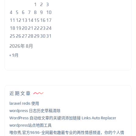
1
2
3
4
5
6
7
8
9
10
11
12
13
14
15
16
17
18
19
20
21
22
23
24
25
26
27
28
29
30
31
2026年 8月
« 9月
近期文章
laravel redis 使用
wordpress 日志历史草稿清除
WordPress 自动给文章的关键词添加链接 Links Auto Replacer
wordpress站点地图工具
唯你秀,官方9696-全网最有趣最专业的两性情感频道，你的个人情