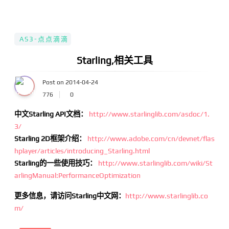
AS3-点点滴滴
Starling,相关工具
Post on 2014-04-24
776
0
中文Starling API文档：
http://www.starlinglib.com/asdoc/1.
3/
Starling 2D框架介绍：
http://www.adobe.com/cn/devnet/flas
hplayer/articles/introducing_Starling.html
Starling的一些使用技巧：
http://www.starlinglib.com/wiki/St
arlingManual:PerformanceOptimization
更多信息，请访问Starling中文网：
http://www.starlinglib.co
m/